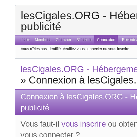
lesCigales.ORG - Héber
publicité
Index
Membres
Chercher
S'inscrire
Connexion
Revenir a
Vous n'êtes pas identifié.
Veuillez vous connecter ou vous inscrire.
lesCigales.ORG - Hébergement
»
Connexion à lesCigales.
Connexion à lesCigales.ORG - H
publicité
Vous faut-il
vous inscrire
ou obten
vous connecter ?