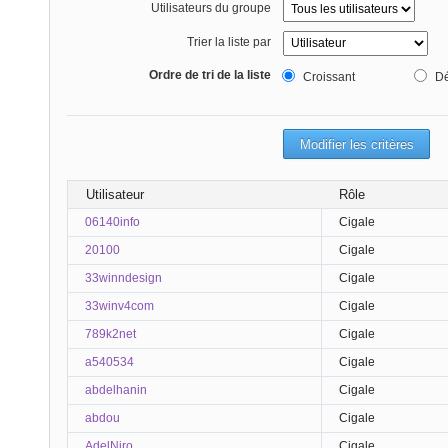
Utilisateurs du groupe
Trier la liste par
Ordre de tri de la liste
Croissant
Dé
Utilisateur
Rôle
06140info
Cigale
20100
Cigale
33winndesign
Cigale
33winv4com
Cigale
789k2net
Cigale
a540534
Cigale
abdelhanin
Cigale
abdou
Cigale
AdelNiro
Cigale