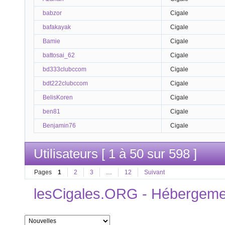
babzor
Cigale
bafakayak
Cigale
Bamie
Cigale
battosai_62
Cigale
bd333clubccom
Cigale
bdt222clubccom
Cigale
BelisKoren
Cigale
ben81
Cigale
Benjamin76
Cigale
Utilisateurs [ 1 à 50 sur 598 ]
Pages
1
2
3
…
12
Suivant
lesCigales.ORG - Hébergement