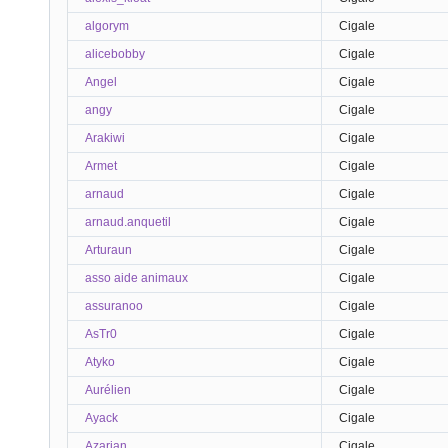
algorym
Cigale
alicebobby
Cigale
Angel
Cigale
angy
Cigale
Arakiwi
Cigale
Armet
Cigale
arnaud
Cigale
arnaud.anquetil
Cigale
Arturaun
Cigale
asso aide animaux
Cigale
assuranoo
Cigale
AsTr0
Cigale
Atyko
Cigale
Aurélien
Cigale
Ayack
Cigale
Azarian
Cigale