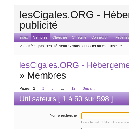
lesCigales.ORG - Héber
publicité
Index
Membres
Chercher
S'inscrire
Connexion
Revenir a
Vous n'êtes pas identifié.
Veuillez vous connecter ou vous inscrire.
lesCigales.ORG - Hébergement
»
Membres
Pages
1
2
3
…
12
Suivant
Utilisateurs [ 1 à 50 sur 598 ]
Nom à rechercher
Peut être vide. Utilisez le caractè