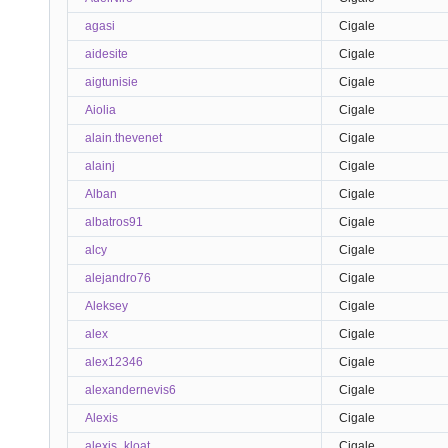
agasi
Cigale
aidesite
Cigale
aigtunisie
Cigale
Aiolia
Cigale
alain.thevenet
Cigale
alainj
Cigale
Alban
Cigale
albatros91
Cigale
alcy
Cigale
alejandro76
Cigale
Aleksey
Cigale
alex
Cigale
alex12346
Cigale
alexandernevis6
Cigale
Alexis
Cigale
alexis_kloat
Cigale