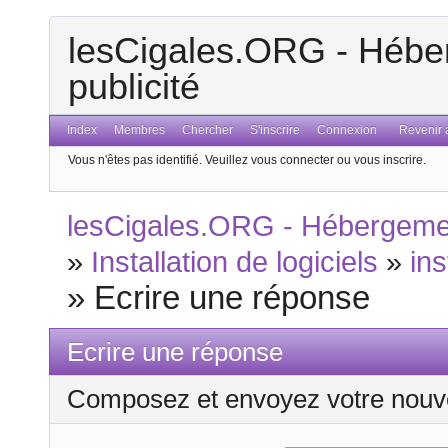
lesCigales.ORG - Héber
publicité
Index
Membres
Chercher
S'inscrire
Connexion
Revenir a
Vous n'êtes pas identifié.
Veuillez vous connecter ou vous inscrire.
lesCigales.ORG - Hébergement
»
Installation de logiciels
»
in
»
Ecrire une réponse
Ecrire une réponse
Composez et envoyez votre nouv