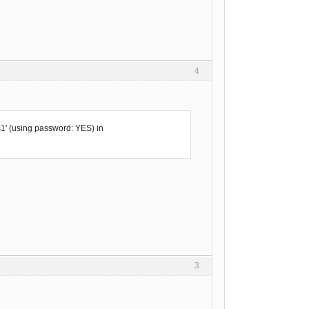
4
1' (using password: YES) in
3