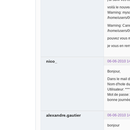
voilà le nouve
Warning: mysq
/home/users/0
Warning: Canno
/home/users/0
pouvez vous m
je vous en re
nico_
06-06-2010 1
Bonjour,
Dans le mail de
Nom d'hote du
Utilisateur: ***
Mot de passe: 
bonne journé
alexandre.gautier
06-06-2010 1
bonjour