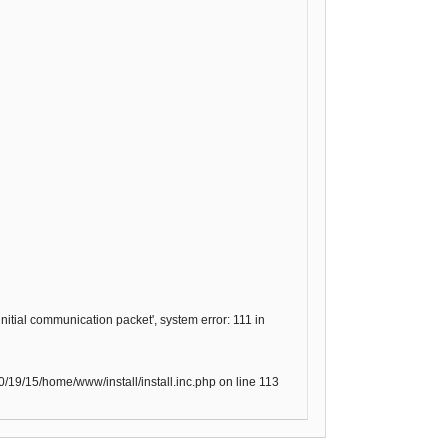
itial communication packet', system error: 111 in
19/15/home/www/install/install.inc.php on line 113