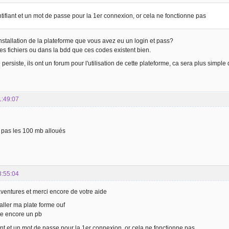
entifiant et un mot de passe pour la 1er connexion, or cela ne fonctionne pas
l'installation de la plateforme que vous avez eu un login et pass?
les fichiers ou dans la bdd que ces codes existent bien.
persiste, ils ont un forum pour l'utilisation de cette plateforme, ca sera plus simple 
1:49:07
 pas les 100 mb alloués
3:55:04
ventures et merci encore de votre aide
nstaller ma plate forme ouf
te encore un pb
fiant et un mot de passe pour la 1er connexion, or cela ne fonctionne pas