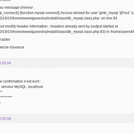
au message d'erreur :
l_connect() [function.mysql-connect]: Access denied for user 'gmb_mysql '@'ns1' (
0/19/15/home/www/ganesha/install/class/db_mysql.class.php on line 83
t modify header information - headers already sent by (output started at
0/19/15/home/www/ganesha/install/class/db_mysql.class.php:83) in /home/users/00/
'aider
mercie d'avance
4:59:04
 confirmation il est écrit :
 serveur MySQL: localhost
**
********
e
4:35:08