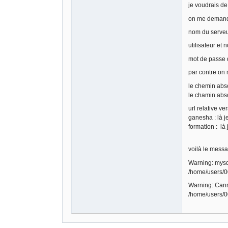
je voudrais de
on me demand
nom du serveur
utilisateur et 
mot de passe 
par contre on
le chemin abso
le chamin abso
url relative ver
ganesha : là 
formation : là
voilà le messa
Warning: mysql
/home/users/0
Warning: Canno
/home/users/0