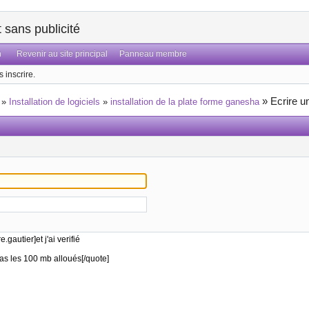
sans publicité
n
Revenir au site principal
Panneau membre
 inscrire.
»
Ecrire u
»
Installation de logiciels
»
installation de la plate forme ganesha