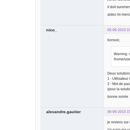
il doit surem
aidez mi merc
nico_
06-06-2010 1
bonsoir,
Warning: m
/home/use
Deux solution
1 - Utilisateur
2 - Mot de pas
(pour la solut
bonne soirée
alexandre.gautier
06-06-2010 1
je reviens sur
j'ai suivi vos 