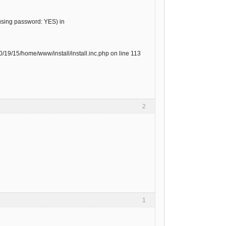
using password: YES) in
19/15/home/www/install/install.inc.php on line 113
2
1