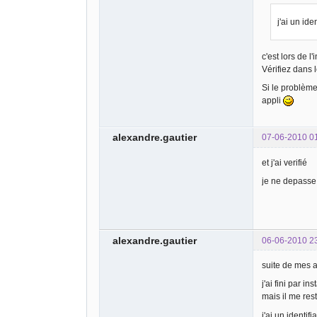
j'ai un id
c'est lors de 
Vérifiez dans 
Si le problème 
appli
alexandre.gautier
07-06-2010 0
et j'ai verifié
je ne depasse
alexandre.gautier
06-06-2010 2
suite de mes a
j'ai fini par i
mais il me res
j'ai un identi