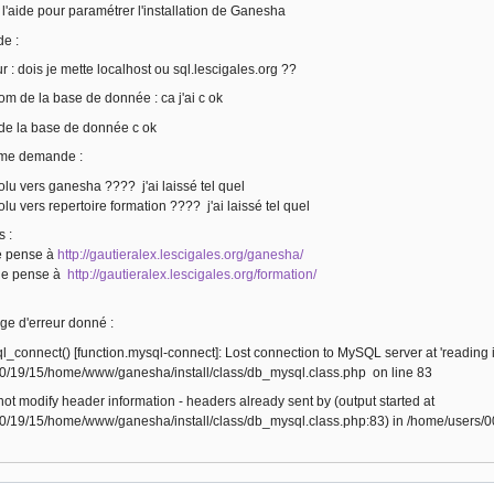
 l'aide pour paramétrer l'installation de Ganesha
e :
 : dois je mette localhost ou sql.lescigales.org ??
nom de la base de donnée : ca j'ai c ok
de la base de donnée c ok
 me demande :
lu vers ganesha ???? j'ai laissé tel quel
lu vers repertoire formation ???? j'ai laissé tel quel
s :
je pense à
http://gautieralex.lescigales.org/ganesha/
 je pense à
http://gautieralex.lescigales.org/formation/
ge d'erreur donné :
_connect() [function.mysql-connect]: Lost connection to MySQL server at 'reading in
0/19/15/home/www/ganesha/install/class/db_mysql.class.php on line 83
t modify header information - headers already sent by (output started at
0/19/15/home/www/ganesha/install/class/db_mysql.class.php:83) in /home/users/00/