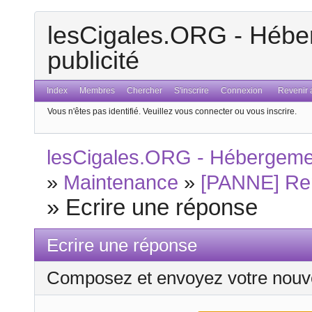
lesCigales.ORG - Héber
publicité
Index
Membres
Chercher
S'inscrire
Connexion
Revenir a
Vous n'êtes pas identifié.
Veuillez vous connecter ou vous inscrire.
lesCigales.ORG - Hébergement
»
Maintenance
»
[PANNE] Rem
»
Ecrire une réponse
Ecrire une réponse
Composez et envoyez votre nouv