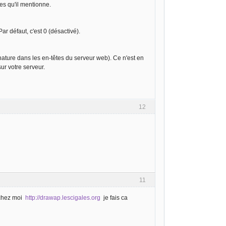
es qu'il mentionne.
r défaut, c'est 0 (désactivé).
gnature dans les en-têtes du serveur web). Ce n'est en
ur votre serveur.
12
11
 chez moi
http://drawap.lescigales.org
je fais ca