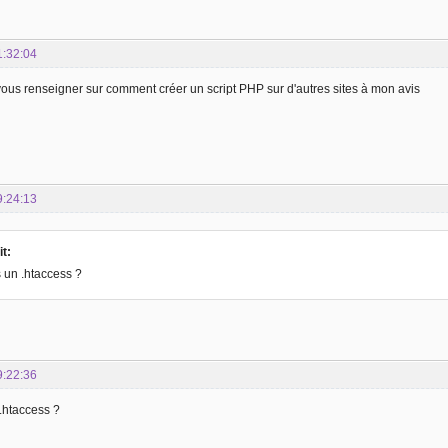
1:32:04
ous renseigner sur comment créer un script PHP sur d'autres sites à mon avis
9:24:13
t:
 un .htaccess ?
9:22:36
.htaccess ?