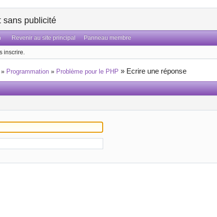
sans publicité
n
Revenir au site principal
Panneau membre
 inscrire.
»
Ecrire une réponse
»
Programmation
»
Problème pour le PHP