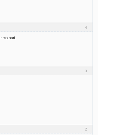
4
r ma part.
3
2