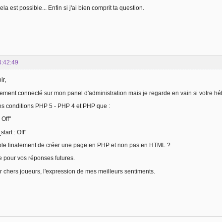
la est possible... Enfin si j'ai bien comprit ta question.
4:42:49
ir,
lement connecté sur mon panel d'administration mais je regarde en vain si votre hé
es conditions PHP 5 - PHP 4 et PHP que :
Off"
tart : Off"
sible finalement de créer une page en PHP et non pas en HTML ?
e pour vos réponses futures.
r chers joueurs, l'expression de mes meilleurs sentiments.