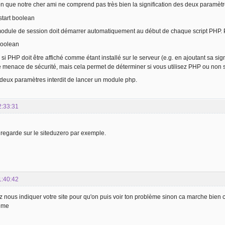
ion que notre cher ami ne comprend pas très bien la signification des deux paramètr
start boolean
 module de session doit démarrer automatiquement au début de chaque script PHP. Pa
oolean
si PHP doit être affiché comme étant installé sur le serveur (e.g. en ajoutant sa si
menace de sécurité, mais cela permet de déterminer si vous utilisez PHP ou non s
deux paramètres interdit de lancer un module php.
2:33:31
regarde sur le siteduzero par exemple.
1:40:42
z nous indiquer votre site pour qu'on puis voir ton problème sinon ca marche bien
ême