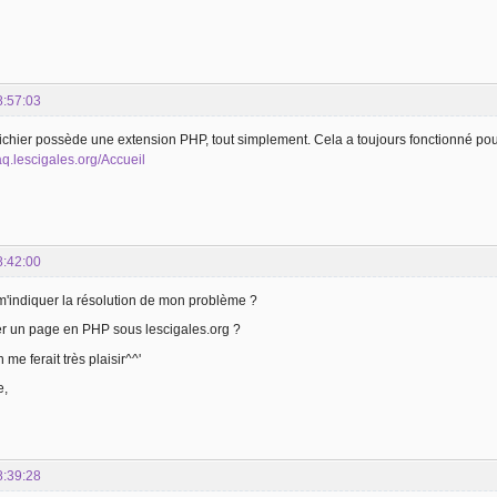
8:57:03
le fichier possède une extension PHP, tout simplement. Cela a toujours fonctionné pou
faq.lescigales.org/Accueil
8:42:00
'indiquer la résolution de mon problème ?
 un page en PHP sous lescigales.org ?
 me ferait très plaisir^^'
e,
8:39:28