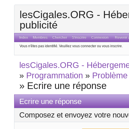
lesCigales.ORG - Héber
publicité
Index
Membres
Chercher
S'inscrire
Connexion
Revenir a
Vous n'êtes pas identifié.
Veuillez vous connecter ou vous inscrire.
lesCigales.ORG - Hébergement
»
Programmation
»
Problème
»
Ecrire une réponse
Ecrire une réponse
Composez et envoyez votre nouv