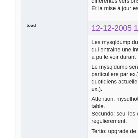
différentes versio
Et la mise à jour e
toad
12-12-2005 1
Les mysqldump du b
qui entraine une i
a pu le voir durant
Le mysqldump sera 
particuliere par ex
quotidiens actuell
ex.).
Attention: mysqlhot
table.
Secundo: seul les 
regulierement.
Tertio: upgrade d