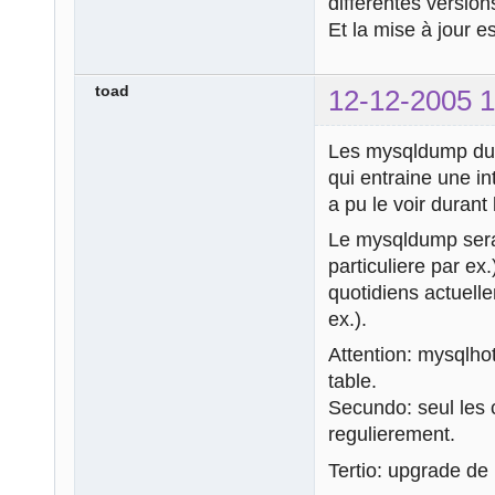
différentes versio
Et la mise à jour e
toad
12-12-2005 1
Les mysqldump du b
qui entraine une i
a pu le voir durant
Le mysqldump sera 
particuliere par ex
quotidiens actuell
ex.).
Attention: mysqlhot
table.
Secundo: seul les 
regulierement.
Tertio: upgrade d