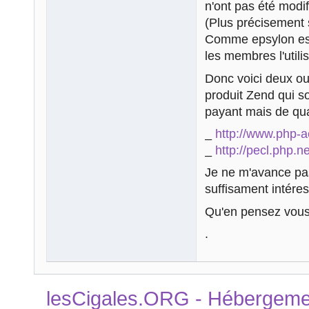
n'ont pas été modif
(Plus précisement s
Comme epsylon est
les membres l'util
Donc voici deux out
produit Zend qui 
payant mais de quali
_
http://www.php-a
_
http://pecl.php.
Je ne m'avance pas 
suffisament intéres
Qu'en pensez vous
.
lesCigales.ORG - Hébergement