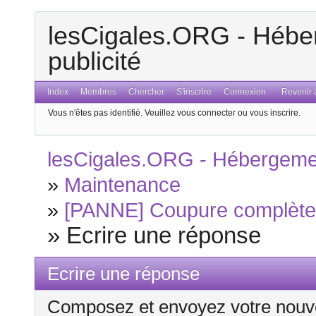
lesCigales.ORG - Héber
publicité
Index
Membres
Chercher
S'inscrire
Connexion
Revenir a
Vous n'êtes pas identifié.
Veuillez vous connecter ou vous inscrire.
lesCigales.ORG - Hébergement
»
Maintenance
»
[PANNE] Coupure complète 
»
Ecrire une réponse
Ecrire une réponse
Composez et envoyez votre nouv