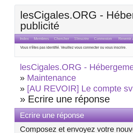
lesCigales.ORG - Héber
publicité
Index
Membres
Chercher
S'inscrire
Connexion
Revenir a
Vous n'êtes pas identifié.
Veuillez vous connecter ou vous inscrire.
lesCigales.ORG - Hébergement
»
Maintenance
»
[AU REVOIR] Le compte svt 
»
Ecrire une réponse
Ecrire une réponse
Composez et envoyez votre nouv