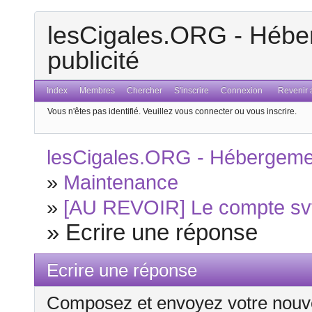
lesCigales.ORG - Héber
publicité
Index
Membres
Chercher
S'inscrire
Connexion
Revenir a
Vous n'êtes pas identifié.
Veuillez vous connecter ou vous inscrire.
lesCigales.ORG - Hébergement
»
Maintenance
»
[AU REVOIR] Le compte svt 
»
Ecrire une réponse
Ecrire une réponse
Composez et envoyez votre nouv