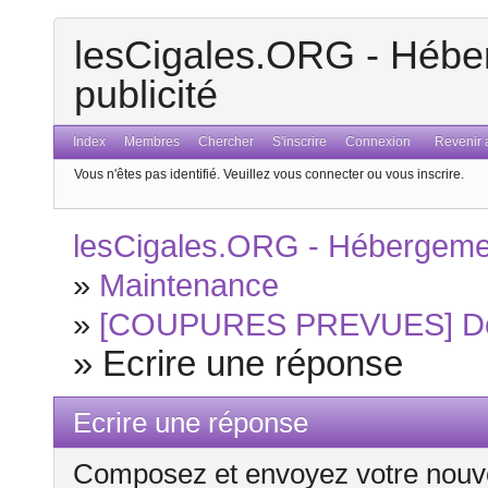
lesCigales.ORG - Héber
publicité
Index
Membres
Chercher
S'inscrire
Connexion
Revenir a
Vous n'êtes pas identifié.
Veuillez vous connecter ou vous inscrire.
lesCigales.ORG - Hébergement
»
Maintenance
»
[COUPURES PREVUES] Des 
»
Ecrire une réponse
Ecrire une réponse
Composez et envoyez votre nouv