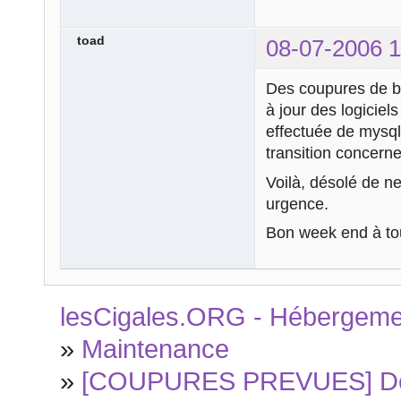
toad
08-07-2006 1
Des coupures de ba
à jour des logiciel
effectuée de mysql 
transition concerne
Voilà, désolé de n
urgence.
Bon week end à tou
lesCigales.ORG - Hébergement
»
Maintenance
»
[COUPURES PREVUES] Des 