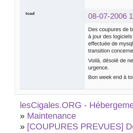
toad
08-07-2006 1
Des coupures de ba
à jour des logiciel
effectuée de mysql 
transition concerne
Voilà, désolé de n
urgence.
Bon week end à tou
lesCigales.ORG - Hébergement
»
Maintenance
»
[COUPURES PREVUES] Des 