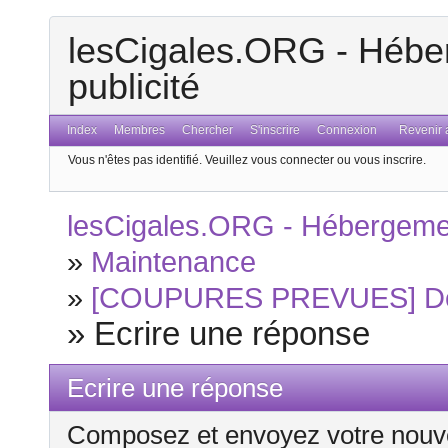
lesCigales.ORG - Héber
publicité
Index
Membres
Chercher
S'inscrire
Connexion
Revenir a
Vous n'êtes pas identifié.
Veuillez vous connecter ou vous inscrire.
lesCigales.ORG - Hébergement
»
Maintenance
»
[COUPURES PREVUES] Des 
»
Ecrire une réponse
Ecrire une réponse
Composez et envoyez votre nouv