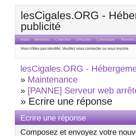
lesCigales.ORG - Héber
publicité
Index
Membres
Chercher
S'inscrire
Connexion
Revenir a
Vous n'êtes pas identifié.
Veuillez vous connecter ou vous inscrire.
lesCigales.ORG - Hébergement
»
Maintenance
»
[PANNE] Serveur web arrêté
»
Ecrire une réponse
Ecrire une réponse
Composez et envoyez votre nouv