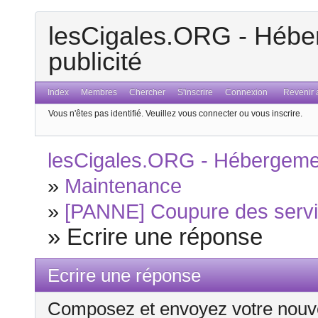
lesCigales.ORG - Héber
publicité
Index
Membres
Chercher
S'inscrire
Connexion
Revenir a
Vous n'êtes pas identifié.
Veuillez vous connecter ou vous inscrire.
lesCigales.ORG - Hébergement
»
Maintenance
»
[PANNE] Coupure des servic
»
Ecrire une réponse
Ecrire une réponse
Composez et envoyez votre nouv