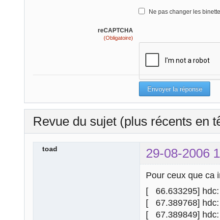
Ne pas changer les binett
reCAPTCHA
(Obligatoire)
Revue du sujet (plus récents en t
toad
29-08-2006 1
Pour ceux que ca in
[ 66.633295] hdc
[ 67.389768] hdc:
[ 67.389849] hdc: