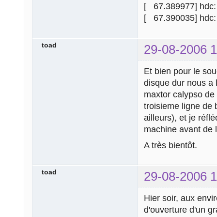
[ 67.389977] hdc:
[ 67.390035] hd
toad
29-08-2006 1
Et bien pour le sou
disque dur nous a 
maxtor calypso de 
troisieme ligne de 
ailleurs), et je réf
machine avant de l
A très bientôt.
toad
29-08-2006 1
Hier soir, aux env
d'ouverture d'un g