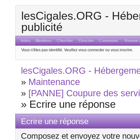
lesCigales.ORG - Héber
publicité
Index
Membres
Chercher
S'inscrire
Connexion
Revenir a
Vous n'êtes pas identifié.
Veuillez vous connecter ou vous inscrire.
lesCigales.ORG - Hébergement
»
Maintenance
»
[PANNE] Coupure des servic
»
Ecrire une réponse
Ecrire une réponse
Composez et envoyez votre nouv