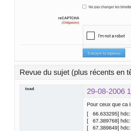
Ne pas changer les binett
reCAPTCHA
(Obligatoire)
Revue du sujet (plus récents en t
toad
29-08-2006 1
Pour ceux que ca in
[ 66.633295] hdc
[ 67.389768] hdc:
[ 67.389849] hdc: