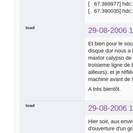
[ 67.389977] hdc:
[ 67.390035] hd
toad
29-08-2006 1
Et bien pour le sou
disque dur nous a 
maxtor calypso de 
troisieme ligne de 
ailleurs), et je réf
machine avant de l
A très bientôt.
toad
29-08-2006 1
Hier soir, aux env
d'ouverture d'un g