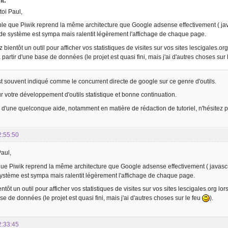
it:
toi Paul,
le que Piwik reprend la même architecture que Google adsense effectivement ( javas
de système est sympa mais ralentit légèrement l'affichage de chaque page.
 bientôt un outil pour afficher vos statistiques de visites sur vos sites lescigales.org
 à partir d'une base de données (le projet est quasi fini, mais j'ai d'autres choses sur
st souvent indiqué comme le concurrent directe de google sur ce genre d'outils.
 votre développement d'outils statistique et bonne continuation.
e d'une quelconque aide, notamment en matière de rédaction de tutoriel, n'hésitez p
2:55:50
Paul,
ue Piwik reprend la même architecture que Google adsense effectivement ( javascrip
ystème est sympa mais ralentit légèrement l'affichage de chaque page.
tôt un outil pour afficher vos statistiques de visites sur vos sites lescigales.org lors
se de données (le projet est quasi fini, mais j'ai d'autres choses sur le feu
).
2:33:45