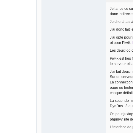
Je lance ce su
donc indirecte
Je cherchais à
J'ai donc fait
J'ai opté pou
et pour Piwik.
Les deux logi
Piwik est très
le serveur et l
J'ai fait deux 
Sur un serveur
La connection 
page ou footer
chaque définit
La seconde man
DynDns. là aus
On peut juxtap
phpmyvisite d
L'interface de