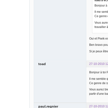
toad a écr
Bonjour à 
Il me semb
Ce genre 
Vous aurez
travailler
Oui et Piwik e
Ben bravo pour
Si je peux êtr
toad
27-10-2010 1
Bonjour à toi 
Il me semble q
Ce genre de s
Vous aurez bien
partir d'une ba
paul.regnier
27-10-2010 1