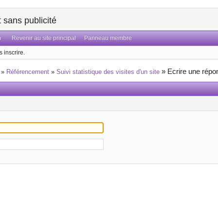
sans publicité
n
Revenir au site principal
Panneau membre
 inscrire.
»
Ecrire une répo
»
Référencement
»
Suivi statistique des visites d'un site