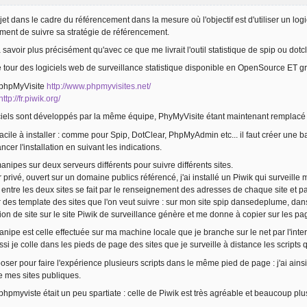
jet dans le cadre du référencement dans la mesure où l'objectif est d'utiliser un logi
ment de suivre sa stratégie de référencement.
 savoir plus précisément qu'avec ce que me livrait l'outil statistique de spip ou dot
 le tour des logiciels web de surveillance statistique disponible en OpenSource ET g
r phpMyVisite
http://www.phpmyvisites.net/
http://fr.piwik.org/
ciels sont développés par la même équipe, PhyMyVisite étant maintenant remplacé p
 facile à installer : comme pour Spip, DotClear, PhpMyAdmin etc... il faut créer une
ancer l'installation en suivant les indications.
manipes sur deux serveurs différents pour suivre différents sites.
 privé, ouvert sur un domaine publics référencé, j'ai installé un Piwik qui surveill
entre les deux sites se fait par le renseignement des adresses de chaque site et par
 des template des sites que l'on veut suivre : sur mon site spip dansedeplume, dans le
ion de site sur le site Piwik de surveillance génère et me donne à copier sur les pag
ipe est celle effectuée sur ma machine locale que je branche sur le net par l'inte
si je colle dans les pieds de page des sites que je surveille à distance les scripts
oser pour faire l'expérience plusieurs scripts dans le même pied de page : j'ai ains
e mes sites publiques.
 phpmyviste était un peu spartiate : celle de Piwik est très agréable et beaucoup plus