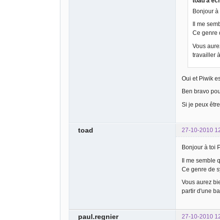
toad a écr
Bonjour à 
Il me semb
Ce genre 
Vous aurez
travailler
Oui et Piwik e
Ben bravo pour
Si je peux êtr
toad
27-10-2010 1
Bonjour à toi 
Il me semble q
Ce genre de s
Vous aurez bien
partir d'une ba
paul.regnier
27-10-2010 1