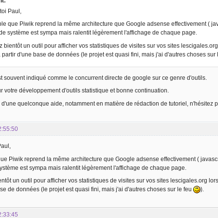
it:
toi Paul,
le que Piwik reprend la même architecture que Google adsense effectivement ( javas
de système est sympa mais ralentit légèrement l'affichage de chaque page.
 bientôt un outil pour afficher vos statistiques de visites sur vos sites lescigales.org
 à partir d'une base de données (le projet est quasi fini, mais j'ai d'autres choses sur
st souvent indiqué comme le concurrent directe de google sur ce genre d'outils.
 votre développement d'outils statistique et bonne continuation.
e d'une quelconque aide, notamment en matière de rédaction de tutoriel, n'hésitez p
2:55:50
Paul,
ue Piwik reprend la même architecture que Google adsense effectivement ( javascrip
ystème est sympa mais ralentit légèrement l'affichage de chaque page.
tôt un outil pour afficher vos statistiques de visites sur vos sites lescigales.org lors
se de données (le projet est quasi fini, mais j'ai d'autres choses sur le feu
).
2:33:45