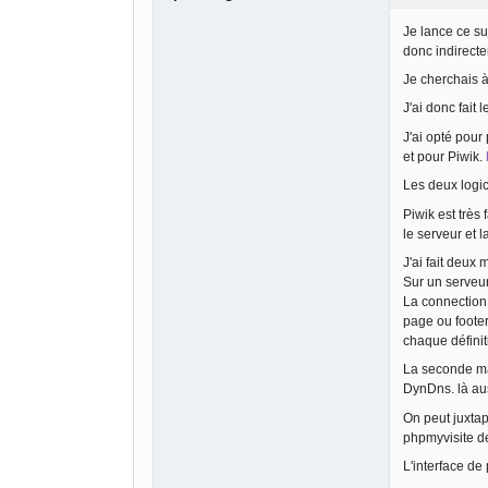
Je lance ce su
donc indirecte
Je cherchais à
J'ai donc fait
J'ai opté pou
et pour Piwik.
Les deux logi
Piwik est très
le serveur et l
J'ai fait deux 
Sur un serveur
La connection 
page ou footer
chaque définit
La seconde man
DynDns. là aus
On peut juxtap
phpmyvisite d
L'interface de