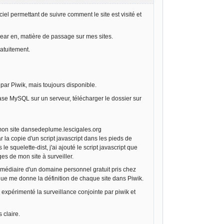
ciel permettant de suivre comment le site est visité et
clear en, matière de passage sur mes sites.
ratuitement.
ar Piwik, mais toujours disponible.
 base MySQL sur un serveur, télécharger le dossier sur
e mon site dansedeplume.lescigales.org
 la copie d'un script javascript dans les pieds de
 squelette-dist, j'ai ajouté le script javascript que
es de mon site à surveiller.
rmédiaire d'un domaine personnel gratuit pris chez
 que me donne la définition de chaque site dans Piwik.
i expérimenté la surveillance conjointe par piwik et
 claire.