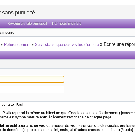
sans publicité
n
Revenir au site principal
Panneau membre
 inscrire.
»
Ecrire une répo
»
Référencement
»
Suivi statistique des visites d'un site