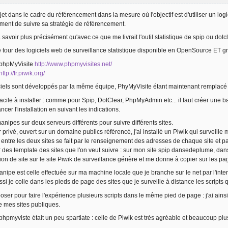
jet dans le cadre du référencement dans la mesure où l'objectif est d'utiliser un logi
ment de suivre sa stratégie de référencement.
 savoir plus précisément qu'avec ce que me livrait l'outil statistique de spip ou dot
 le tour des logiciels web de surveillance statistique disponible en OpenSource ET g
r phpMyVisite
http://www.phpmyvisites.net/
http://fr.piwik.org/
ciels sont développés par la même équipe, PhyMyVisite étant maintenant remplacé p
 facile à installer : comme pour Spip, DotClear, PhpMyAdmin etc... il faut créer une
ancer l'installation en suivant les indications.
manipes sur deux serveurs différents pour suivre différents sites.
 privé, ouvert sur un domaine publics référencé, j'ai installé un Piwik qui surveill
entre les deux sites se fait par le renseignement des adresses de chaque site et par
 des template des sites que l'on veut suivre : sur mon site spip dansedeplume, dans le
ion de site sur le site Piwik de surveillance génère et me donne à copier sur les pag
ipe est celle effectuée sur ma machine locale que je branche sur le net par l'inte
si je colle dans les pieds de page des sites que je surveille à distance les scripts
oser pour faire l'expérience plusieurs scripts dans le même pied de page : j'ai ains
e mes sites publiques.
 phpmyviste était un peu spartiate : celle de Piwik est très agréable et beaucoup plus