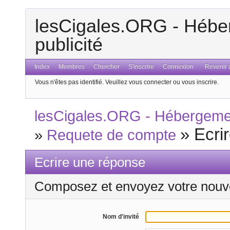
lesCigales.ORG - Héber
publicité
Index
Membres
Chercher
S'inscrire
Connexion
Revenir a
Vous n'êtes pas identifié.
Veuillez vous connecter ou vous inscrire.
lesCigales.ORG - Hébergement
»
Ecri
»
Requete de compte
Ecrire une réponse
Composez et envoyez votre nouv
Nom d'invité