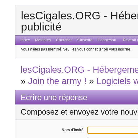
lesCigales.ORG - Héber
publicité
Index
Membres
Chercher
S'inscrire
Connexion
Revenir a
Vous n'êtes pas identifié.
Veuillez vous connecter ou vous inscrire.
lesCigales.ORG - Hébergement
»
Join the army !
»
Logiciels 
Ecrire une réponse
Composez et envoyez votre nouv
Nom d'invité