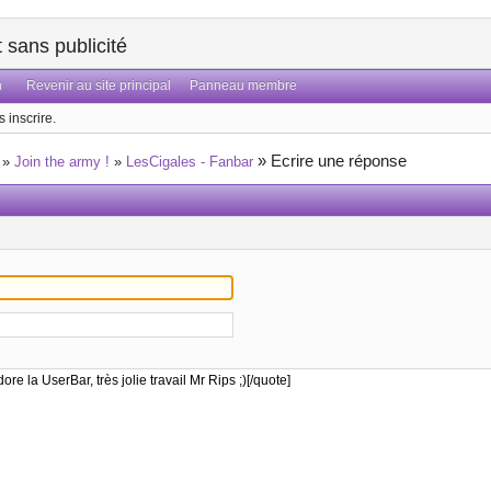
sans publicité
n
Revenir au site principal
Panneau membre
 inscrire.
»
Ecrire une réponse
»
Join the army !
»
LesCigales - Fanbar