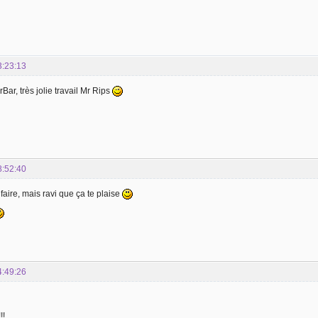
3:23:13
Bar, très jolie travail Mr Rips
8:52:40
 faire, mais ravi que ça te plaise
4:49:26
!!