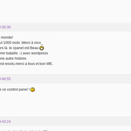
0:36:30
e monde!
t 1000 mots .Merci à nico_
urs là. le cpanel est Beau
ivrer bataille :-) avec wordpress
ne autre histoire.
 est resolu.merci a tous et bon WE..
9:46:55
e ce control panel !
9:43:24