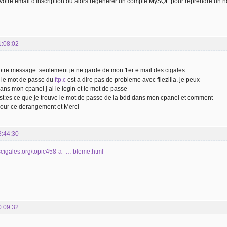
re votre email d'inscription ou alors regénérer un compte MySQL pour reprendre u
1:08:02
u votre message .seulement je ne garde de mon 1er e.mail des cigales
t le mot de passe du
ftp.c
est a dire pas de probleme avec filezilla. je peux
dans mon cpanel j ai le login et le mot de passe
st:es ce que je trouve le mot de passe de la bdd dans mon cpanel et comment
our ce derangement et Merci
3:44:30
escigales.org/topic458-a- … bleme.html
0:09:32