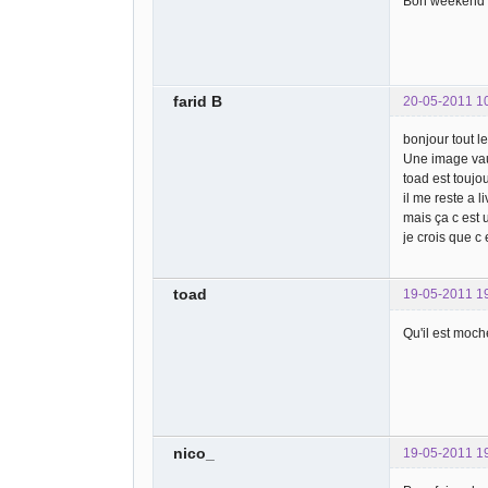
Bon weekend
farid B
20-05-2011 1
bonjour tout l
Une image vau
toad est toujo
il me reste a l
mais ça c est u
je crois que c
toad
19-05-2011 1
Qu'il est moch
nico_
19-05-2011 1