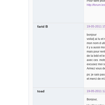
Pour faire plus
http://forum.l
farid B
19-05-2011 1
bonjour
voila!j ai lu e
mon nom d util
il y a aussi m
mais pour rent
de la bdd et le
avec ces mots 
excusez moi s
Armez vous de
ps: je sais p
et merci de m'
toad
19-05-2011 1
Bonjour,