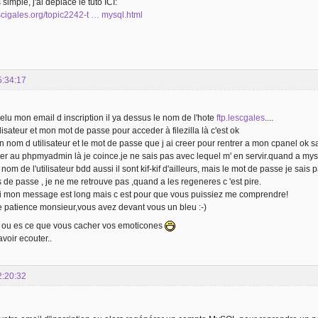
 simple, j'ai déplacé le tuto ICI:
escigales.org/topic2242-t … mysql.html
5:34:17
t relu mon email d inscription il ya dessus le nom de l'hote
ftp.lescgales
....
isateur et mon mot de passe pour acceder à filezilla là c'est ok
on nom d utilisateur et le mot de passe que j ai creer pour rentrer a mon cpanel ok 
er au phpmyadmin là je coince.je ne sais pas avec lequel m' en servir.quand a mys
 nom de l'utilisateur bdd aussi il sont kif-kif d'ailleurs, mais le mot de passe je sais
de passe , je ne me retrouve pas ,quand a les regeneres c 'est pire.
i mon message est long mais c est pour que vous puissiez me comprendre!
 patience monsieur,vous avez devant vous un bleu :-)
as ou es ce que vous cacher vos emoticones
avoir ecouter..
2:20:32