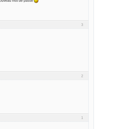
n nouveau mot de passe
3
2
1