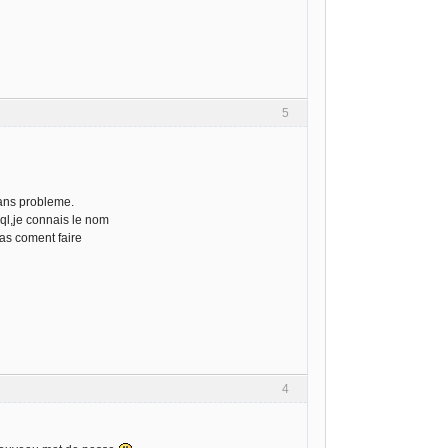
5
sans probleme.
ql,je connais le nom
 pas coment faire
4