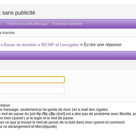
sans publicité
n
Revenir au site principal
Panneau membre
 inscrire.
»
Ecrire une réponse
»
Bases de données
»
BD,WP et Lescigales