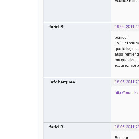
Veuillez reli
farid B
19-05-2011 1
bonjour
j ai lu et rel
que le login e
aussi rentrer 
ma question e
excusez moi p
infobarquee
18-05-2011 2
http://forum.l
farid B
18-05-2011 2
Bonjour