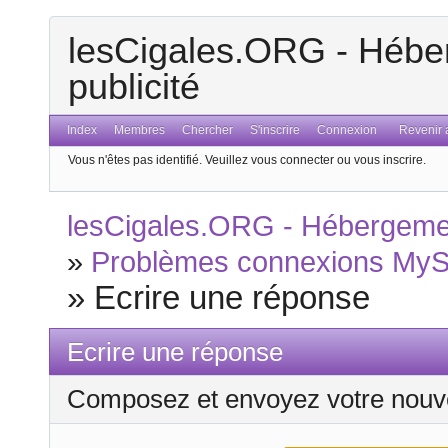
lesCigales.ORG - Héber
publicité
Index
Membres
Chercher
S'inscrire
Connexion
Revenir a
Vous n'êtes pas identifié.
Veuillez vous connecter ou vous inscrire.
lesCigales.ORG - Hébergement
»
Problèmes connexions MyS
»
Ecrire une réponse
Ecrire une réponse
Composez et envoyez votre nouv