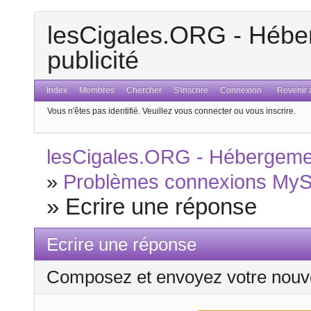
lesCigales.ORG - Héber
publicité
Index
Membres
Chercher
S'inscrire
Connexion
Revenir a
Vous n'êtes pas identifié.
Veuillez vous connecter ou vous inscrire.
lesCigales.ORG - Hébergement
»
Problèmes connexions MyS
»
Ecrire une réponse
Ecrire une réponse
Composez et envoyez votre nouv