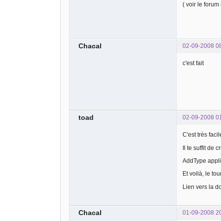
( voir le forum
Chacal
02-09-2008 0
c'est fait
toad
02-09-2008 0
C'est très fac
Il te suffit de
AddType appli
Et voilà, le to
Lien vers la 
Chacal
01-09-2008 2