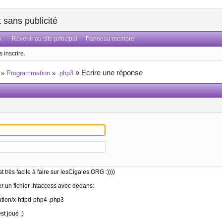
sans publicité
n
Revenir au site principal
Panneau membre
 inscrire.
»
Ecrire une réponse
»
Programmation
»
.php3