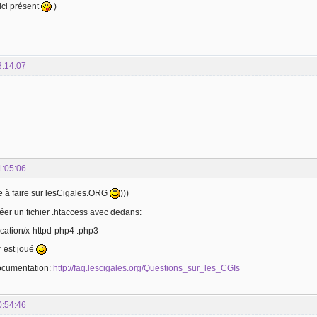
 ici présent
)
8:14:07
1:05:06
ile à faire sur lesCigales.ORG
)))
 créer un fichier .htaccess avec dedans:
cation/x-httpd-php4 .php3
ur est joué
documentation:
http://faq.lescigales.org/Questions_sur_les_CGIs
0:54:46