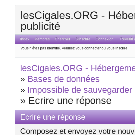
lesCigales.ORG - Héber
publicité
Index
Membres
Chercher
S'inscrire
Connexion
Revenir a
Vous n'êtes pas identifié.
Veuillez vous connecter ou vous inscrire.
lesCigales.ORG - Hébergement
»
Bases de données
»
Impossible de sauvegarder 
»
Ecrire une réponse
Ecrire une réponse
Composez et envoyez votre nouv