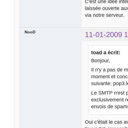
C'est une idée int
laissée ouverte aux
via notre serveur.
NooD
11-01-2009 1
toad a écrit:
Bonjour,
Il n'y a pas de 
moment et conce
suivante: pop3.l
Le SMTP n'est p
exclusivement ré
envois de spams
Oui c'était le cas 