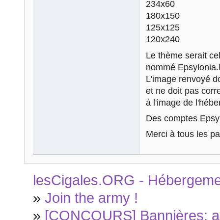
234x60
180x150
125x125
120x240
Le thème serait cel
nommé Epsylonia
L'image renvoyé do
et ne doit pas cor
à l'image de l'hébe
Des comptes Epsylo
Merci à tous les pa
lesCigales.ORG - Hébergement
»
Join the army !
»
[CONCOURS] Bannières: ap