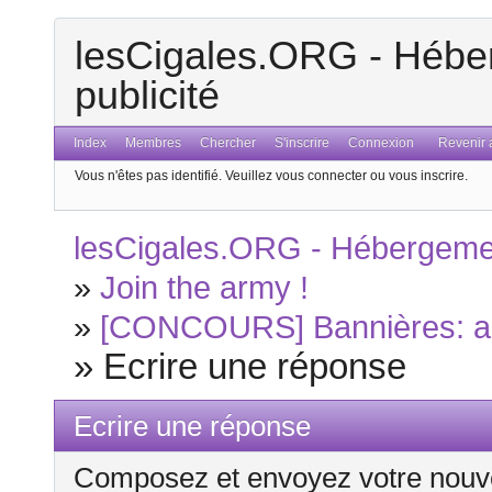
lesCigales.ORG - Héber
publicité
Index
Membres
Chercher
S'inscrire
Connexion
Revenir a
Vous n'êtes pas identifié.
Veuillez vous connecter ou vous inscrire.
lesCigales.ORG - Hébergement
»
Join the army !
»
[CONCOURS] Bannières: ap
»
Ecrire une réponse
Ecrire une réponse
Composez et envoyez votre nouv