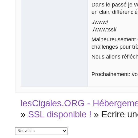
Dans le passé je v
en clair, différenci
./www/
./www:ssl/
Malheureusement ce
challenges pour trè
Nous allons réfléc
Prochainement: vo
lesCigales.ORG - Hébergement
»
SSL disponible !
»
Ecrire u