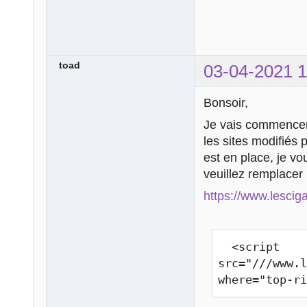
toad
03-04-2021 1
Bonsoir,
Je vais commencer à
les sites modifiés
est en place, je v
veuillez remplacer 
https://www.lescig
  <script 
src="///www.l
where="top-r