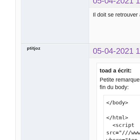
05-04-2021 1
Il doit se retrouve
ptitjoz
05-04-2021 1
toad a écrit:
Petite remarque c
fin du body:
</body>

</html>

  <script 
src="///ww