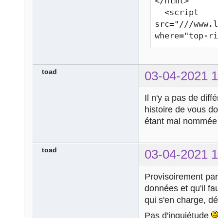
</html>

  <script 
src="///www.l
where="top-r
toad
03-04-2021 1
Il n'y a pas de diff
histoire de vous do
étant mal nommée e
toad
03-04-2021 1
Provisoirement pard
données et qu'il fau
qui s'en charge, d
Pas d'inquiétude