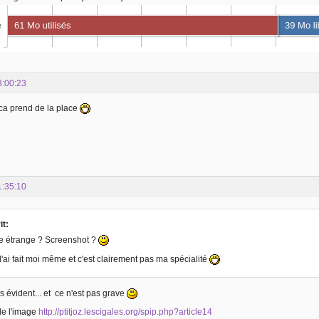
3:00:23
 ca prend de la place
1:35:10
it:
re étrange ? Screenshot ?
l'ai fait moi même et c'est clairement pas ma spécialité
as évident... et ce n'est pas grave
de l'image
http://ptitjoz.lescigales.org/spip.php?article14