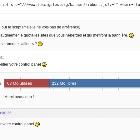
script src="///www.lescigales.org/banner/ribbons.js?v=1" where="t
à jour le script (mais je ne vois pas de différence)
augmenter le quota les sites que vous hébergés et qui mettront la bannière.
soirement d'ailleurs ?
it:
érifier votre control panel
r ! Merci beaucoup !
8:00:36
er votre control panel