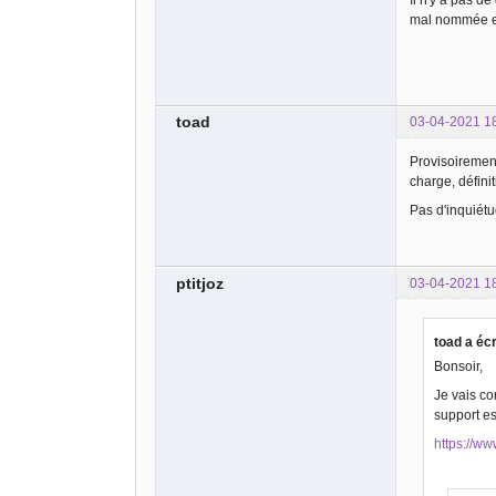
Il n'y a pas de
mal nommée et 
toad
03-04-2021 1
Provisoirement 
charge, défin
Pas d'inquiét
ptitjoz
03-04-2021 1
toad a écr
Bonsoir,
Je vais co
support es
https://ww