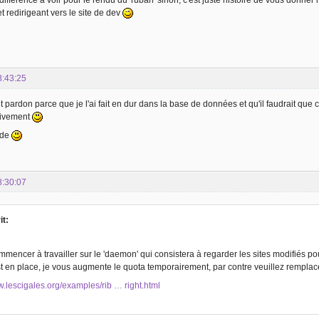
 différence à voir pour le rendu du 'ruban' sinon, c'est juste histoire de vous donner
redirigeant vers le site de dev
8:43:25
pardon parce que je l'ai fait en dur dans la base de données et qu'il faudrait que ca 
itivement
ude
8:30:07
it:
mmencer à travailler sur le 'daemon' qui consistera à regarder les sites modifiés p
t en place, je vous augmente le quota temporairement, par contre veuillez remplace
w.lescigales.org/examples/rib … right.html