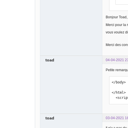
Bonjour Toad,
Merci pour la
vous voulez dir
Merci des cons
toad
04-04-2021 2
Petite remarque
</body>

</html>

  <scr
toad
03-04-2021 1