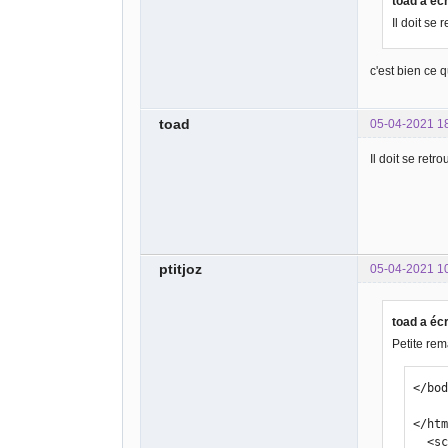
toad a écr
Il doit se
c'est bien ce 
toad
05-04-2021 1
Il doit se ret
ptitjoz
05-04-2021 1
toad a écr
Petite rema
</bod
</htm
  <