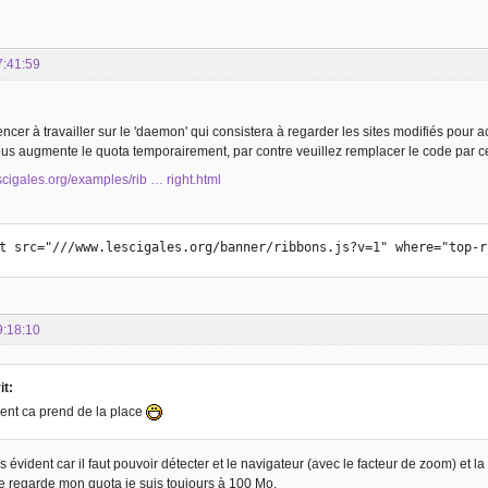
7:41:59
cer à travailler sur le 'daemon' qui consistera à regarder les sites modifiés pour 
ous augmente le quota temporairement, par contre veuillez remplacer le code par ce
scigales.org/examples/rib … right.html
ipt src="///www.lescigales.org/banner/ribbons.js?v=1" where="top-
9:18:10
it:
ent ca prend de la place
s évident car il faut pouvoir détecter et le navigateur (avec le facteur de zoom) et la 
e regarde mon quota je suis toujours à 100 Mo.