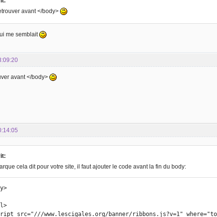
it:
 retrouver avant </body>
qui me semblait
8:09:20
rouver avant </body>
0:14:05
it:
rque cela dit pour votre site, il faut ajouter le code avant la fin du body:
y>

l>

script src="///www.lescigales.org/banner/ribbons.js?v=1" where="t