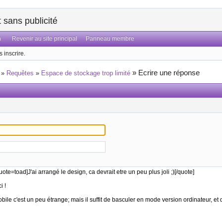
sans publicité
n
Revenir au site principal
Panneau membre
 inscrire.
»
Ecrire une réponse
»
Requêtes
»
Espace de stockage trop limité