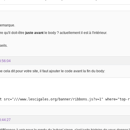
 remarque.
e qu'il doit-être
juste avant
le body ? actuellement il est à l'intérieur.
eils.
3:56:04
 cela dit pour votre site, il faut ajouter le code avant la fin du body:
ipt src="///www.lescigales.org/banner/ribbons.js?v=1" where="top-
8:44:27