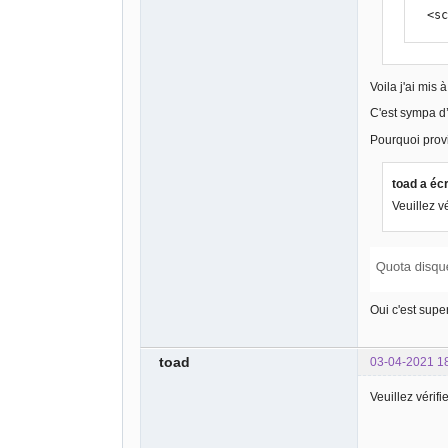
  <
Voila j'ai mis 
C'est sympa d’
Pourquoi provi
toad a écr
Veuillez v
Oui c'est supe
toad
03-04-2021 1
Veuillez vérifi