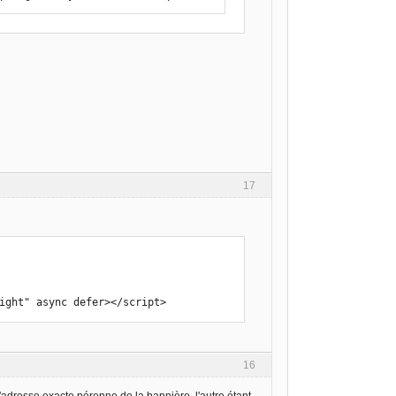
17
right" async defer></script>
16