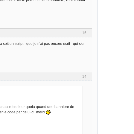
 l'adresse exacte pérenne de la bannière, l'autre étant
15
soit un script - que je n'ai pas encore écrit - qui s'en
14
our accroitre leur quota quand une banniere de
r le code par celui-ci, merci