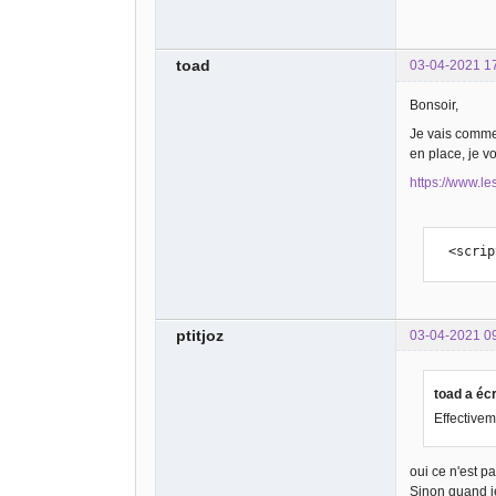
toad
03-04-2021 1
Bonsoir,
Je vais commen
en place, je v
https://www.le
  <scr
ptitjoz
03-04-2021 0
toad a écr
Effectivem
oui ce n'est pa
Sinon quand j