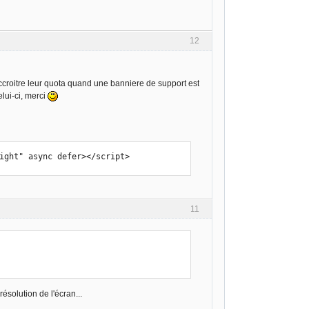
12
accroitre leur quota quand une banniere de support est
lui-ci, merci
right" async defer></script>
11
résolution de l'écran...