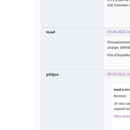
Il n'y a pas de
mal nommée et 
toad
03-04-2021 1
Provisoirement 
charge, défin
Pas d'inquiét
ptitjoz
03-04-2021 1
toad a écr
Bonsoir,
Je vais co
support es
https://ww