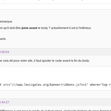
 remarque.
e qu'il doit-être
juste avant
le body ? actuellement il est à l'intérieur.
eils.
3:56:04
 cela dit pour votre site, il faut ajouter le code avant la fin du body:
ipt src="///www.lescigales.org/banner/ribbons.js?v=1" where="top-
8:44:27