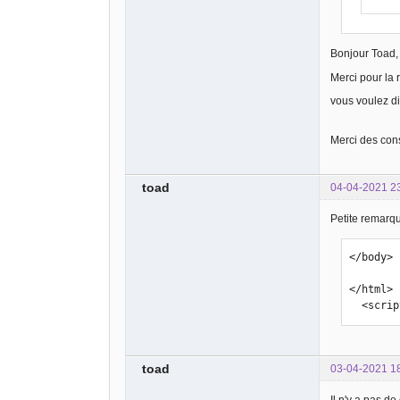
Bonjour Toad,
Merci pour la
vous voulez dir
Merci des cons
toad
04-04-2021 2
Petite remarque
</body>

</html>

  <scr
toad
03-04-2021 1