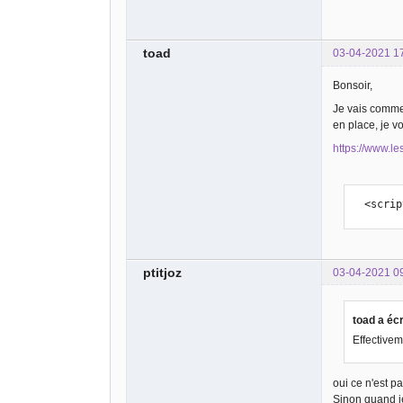
toad
03-04-2021 1
Bonsoir,
Je vais commen
en place, je v
https://www.le
  <scr
ptitjoz
03-04-2021 0
toad a écr
Effectivem
oui ce n'est pa
Sinon quand j