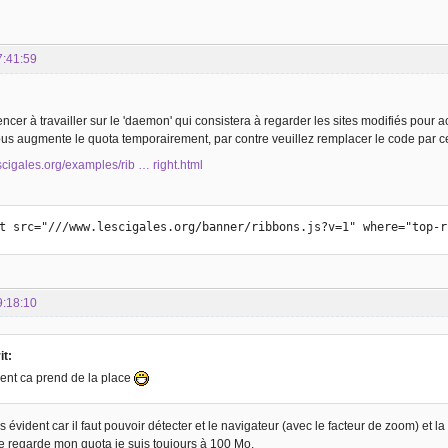
7:41:59
cer à travailler sur le 'daemon' qui consistera à regarder les sites modifiés pour 
ous augmente le quota temporairement, par contre veuillez remplacer le code par ce
scigales.org/examples/rib … right.html
ipt src="///www.lescigales.org/banner/ribbons.js?v=1" where="top-
9:18:10
it:
ent ca prend de la place
s évident car il faut pouvoir détecter et le navigateur (avec le facteur de zoom) et la 
e regarde mon quota je suis toujours à 100 Mo.