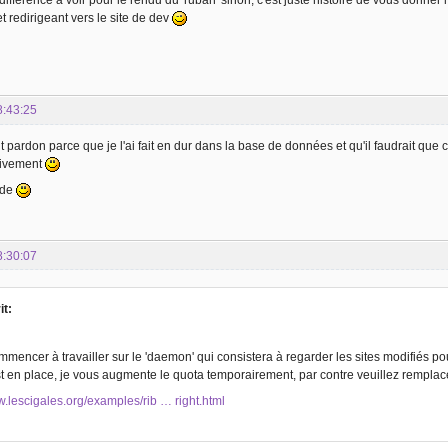
 différence à voir pour le rendu du 'ruban' sinon, c'est juste histoire de vous donner
redirigeant vers le site de dev
8:43:25
pardon parce que je l'ai fait en dur dans la base de données et qu'il faudrait que ca 
itivement
ude
8:30:07
it:
mmencer à travailler sur le 'daemon' qui consistera à regarder les sites modifiés p
t en place, je vous augmente le quota temporairement, par contre veuillez remplace
w.lescigales.org/examples/rib … right.html