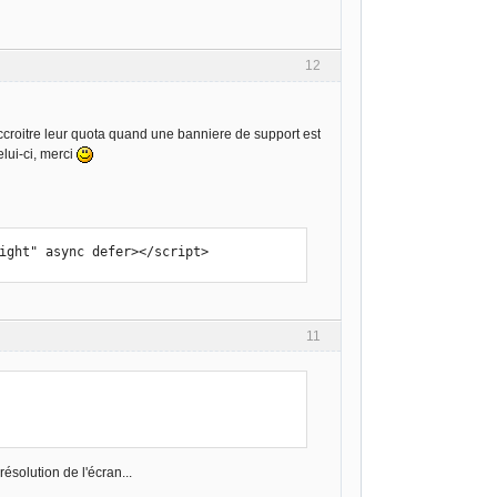
12
accroitre leur quota quand une banniere de support est
lui-ci, merci
right" async defer></script>
11
résolution de l'écran...