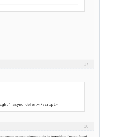
17
right" async defer></script>
16