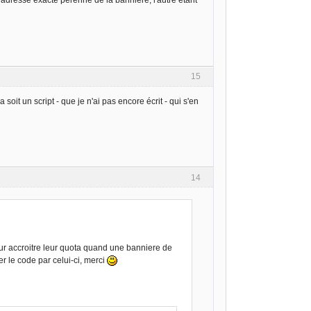
 l'adresse exacte pérenne de la bannière, l'autre étant
15
soit un script - que je n'ai pas encore écrit - qui s'en
14
our accroitre leur quota quand une banniere de
r le code par celui-ci, merci