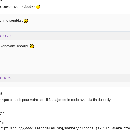
it:
 retrouver avant </body>
qui me semblait
8:09:20
rouver avant </body>
0:14:05
it:
rque cela dit pour votre site, il faut ajouter le code avant la fin du body:
y>

l>

script src="///www.lescigales.org/banner/ribbons.js?v=1" where="t