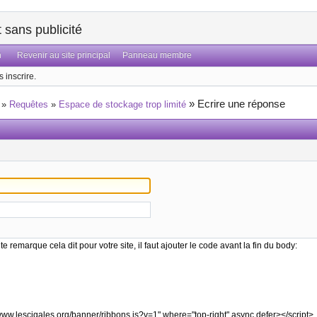
sans publicité
n
Revenir au site principal
Panneau membre
 inscrire.
»
Ecrire une réponse
»
Requêtes
»
Espace de stockage trop limité