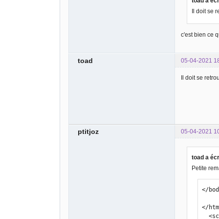
toad a écr
Il doit se
c'est bien ce 
toad
05-04-2021 1
Il doit se ret
ptitjoz
05-04-2021 1
toad a écr
Petite rema
</bod
</htm
  <