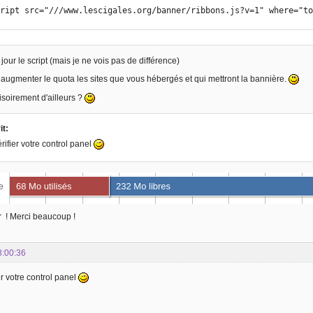
script src="///www.lescigales.org/banner/ribbons.js?v=1" where="t
à jour le script (mais je ne vois pas de différence)
augmenter le quota les sites que vous hébergés et qui mettront la bannière.
soirement d'ailleurs ?
it:
érifier votre control panel
r ! Merci beaucoup !
8:00:36
er votre control panel