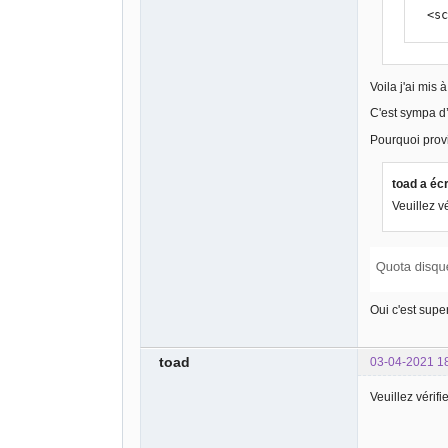
  <
Voila j'ai mis 
C'est sympa d’
Pourquoi provi
toad a écr
Veuillez v
Oui c'est supe
toad
03-04-2021 1
Veuillez vérifi