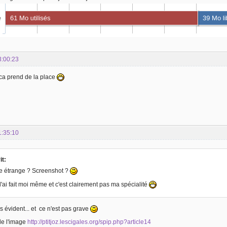
3:00:23
 ca prend de la place
1:35:10
it:
re étrange ? Screenshot ?
l'ai fait moi même et c'est clairement pas ma spécialité
as évident... et ce n'est pas grave
de l'image
http://ptitjoz.lescigales.org/spip.php?article14