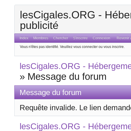
lesCigales.ORG - Héber
publicité
Index
Membres
Chercher
S'inscrire
Connexion
Revenir a
Vous n'êtes pas identifié.
Veuillez vous connecter ou vous inscrire.
lesCigales.ORG - Hébergement
»
Message du forum
Message du forum
Requête invalide. Le lien demandé
lesCigales.ORG - Hébergement