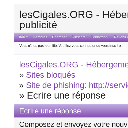
lesCigales.ORG - Héber
publicité
Index
Membres
Chercher
S'inscrire
Connexion
Revenir a
Vous n'êtes pas identifié.
Veuillez vous connecter ou vous inscrire.
lesCigales.ORG - Hébergement
»
Sites bloqués
»
Site de phishing: http://ser
»
Ecrire une réponse
Ecrire une réponse
Composez et envoyez votre nouv