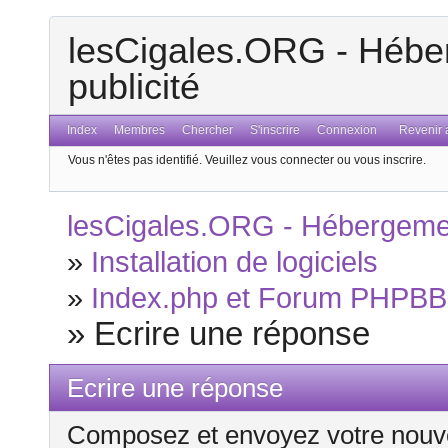
lesCigales.ORG - Héber
publicité
Index
Membres
Chercher
S'inscrire
Connexion
Revenir a
Vous n'êtes pas identifié.
Veuillez vous connecter ou vous inscrire.
lesCigales.ORG - Hébergement
»
Installation de logiciels
»
Index.php et Forum PHPBB 
»
Ecrire une réponse
Ecrire une réponse
Composez et envoyez votre nouv