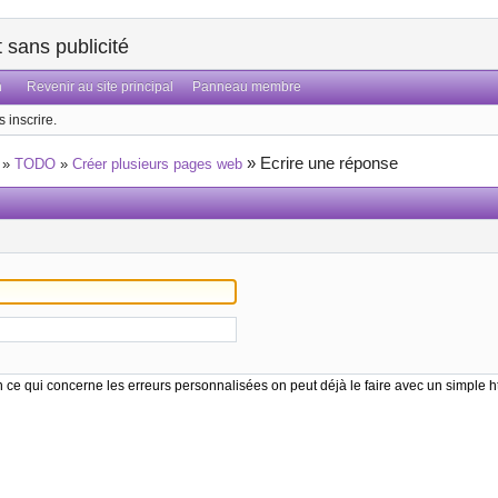
sans publicité
n
Revenir au site principal
Panneau membre
 inscrire.
»
Ecrire une réponse
»
TODO
»
Créer plusieurs pages web