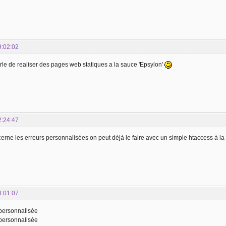
9:02:02
rle de realiser des pages web statiques a la sauce 'Epsylon'
2:24:47
erne les erreurs personnalisées on peut déjà le faire avec un simple htaccess à la ra
8:01:07
 personnalisée
 personnalisée