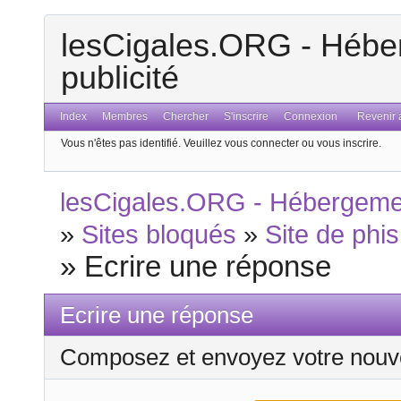
lesCigales.ORG - Héber
publicité
Index
Membres
Chercher
S'inscrire
Connexion
Revenir a
Vous n'êtes pas identifié.
Veuillez vous connecter ou vous inscrire.
lesCigales.ORG - Hébergement
»
Sites bloqués
»
Site de phish
»
Ecrire une réponse
Ecrire une réponse
Composez et envoyez votre nouv