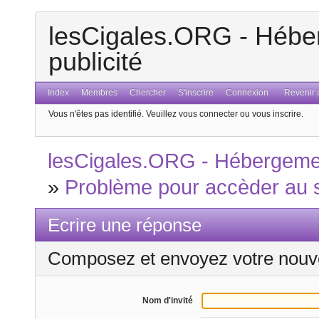
lesCigales.ORG - Héber
publicité
Index
Membres
Chercher
S'inscrire
Connexion
Revenir a
Vous n'êtes pas identifié.
Veuillez vous connecter ou vous inscrire.
lesCigales.ORG - Hébergement
»
Problème pour accèder au 
Ecrire une réponse
Composez et envoyez votre nouv
Nom d'invité