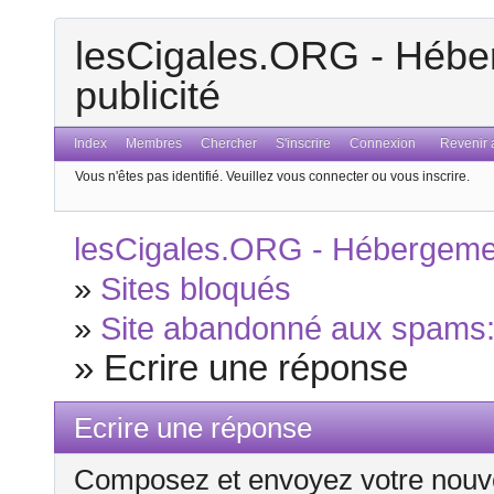
lesCigales.ORG - Héber
publicité
Index
Membres
Chercher
S'inscrire
Connexion
Revenir a
Vous n'êtes pas identifié.
Veuillez vous connecter ou vous inscrire.
lesCigales.ORG - Hébergement
»
Sites bloqués
»
Site abandonné aux spams: h
»
Ecrire une réponse
Ecrire une réponse
Composez et envoyez votre nouv