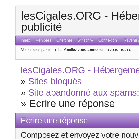
lesCigales.ORG - Héber
publicité
Index
Membres
Chercher
S'inscrire
Connexion
Revenir a
Vous n'êtes pas identifié.
Veuillez vous connecter ou vous inscrire.
lesCigales.ORG - Hébergement
»
Sites bloqués
»
Site abandonné aux spams: h
»
Ecrire une réponse
Ecrire une réponse
Composez et envoyez votre nouv