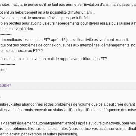
 sites inactifs, je pense qu'il ne faut pas permettre l'invitation d'ami, mais passer 
btient un hébergement on a la possibilité d'inviter un ami.
nvite et on peut de nouveau s'inviter, presque à l'infini.
en profites pour avoir plusieurs hébergements pour divers essais puis laisser à 
qui ne servent à rien.
----------
primer/effacés les comptes FTP après 15 jours d'inactivité est vraiment excessif.
 qui ont des problèmes de connexion, suites aux intempéries, déménagements, hosp
voir se connecter au FTP ?
i serai mieux, et recevoir un mail de rappel avant clôture des FTP
-------------
ment
3:08:47
,
mbreux sites abandonnés et des problèmes de volume que cela peut créér durant l
 sites vont désormais recevoir un status 'actif' ou 'inactif' selon la fréquence des mis
P seront également automatiquement effacés après 15 jours d'inactivité, pour vous 
us les problèmes liés aux comptes piratés (vous stockez vos accès sur votre ordinate
ent blackhat par exemple et autres joyeusetés).