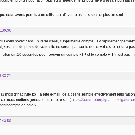
oup en profites pour avoir plusieurs hébergements pour divers essais puis laisse
que nous avons permis à un utilisateur d'avoir plusieurs sites et plus un seul.
1:39:36
ous vous noyez dans un verre d'eau, supprimer le compte FTP rapidement permettra 
al, vos mots de passe de votre site ne seront pas sur le net, et votre site ne sera pa
erralement 10 secondes pour réouvrir un compte FTP, et le compte FTP n'est pas impo
0:33:21
 (3 mois d'inactivité ftp + alerte e-mail) de aidesite semble effectivement plus rai
p car nous mettons généralement notre site (
https://coeurdeperpignan.lescigales.or
tenir compte de cela ?
7:43:59