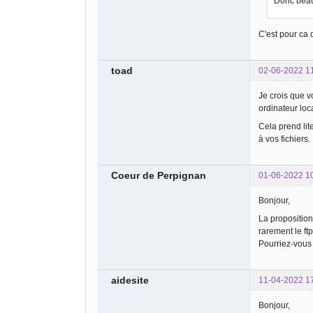
Donc beauc
C'est pour ca 
toad
02-06-2022 1
Je crois que v
ordinateur loc
Cela prend lit
à vos fichiers.
Coeur de Perpignan
01-06-2022 1
Bonjour,
La proposition
rarement le ft
Pourriez-vous 
aidesite
11-04-2022 1
Bonjour,