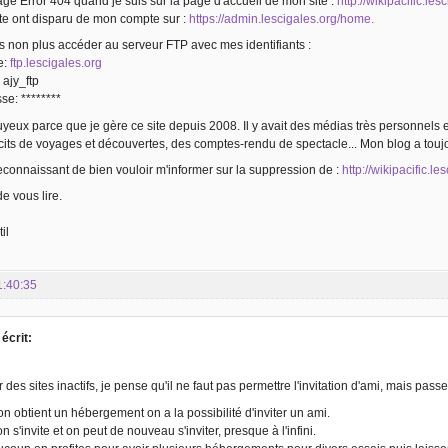
age Error 404 quand je suis sur la page d'accueil de mon site :
http://wikipacific.les
ite ont disparu de mon compte sur :
https://admin.lescigales.org/home.
 non plus accéder au serveur FTP avec mes identifiants :
e:
ftp.lescigales.org
 ajy_ftp
se: ********
nuyeux parce que je gère ce site depuis 2008. Il y avait des médias très personne
cits de voyages et découvertes, des comptes-rendu de spectacle... Mon blog a touj
econnaissant de bien vouloir m'informer sur la suppression de :
http://wikipacific.le
e vous lire.
il
1:40:35
 écrit:
r des sites inactifs, je pense qu'il ne faut pas permettre l'invitation d'ami, mais pa
on obtient un hébergement on a la possibilité d'inviter un ami.
n s'invite et on peut de nouveau s'inviter, presque à l'infini.