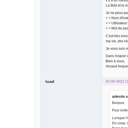
Il y a un mess
La Bdd et le s
Je ne peux pas
> > Nom d'hot
> > Utilisateur:
> > Mot de pas
C'est très en
ma vie, des ré
Je vous suis r
Dans l'espoir d
Bien à vous,
Arnaud Anquet
toad
02-06-2022 1
aidesite a
Bonjour,
Pour évite
Lorsque l'
Du coup, o