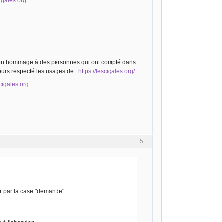
cigales.org
ls en hommage à des personnes qui ont compté dans
ours respecté les usages de :
https://lescigales.org/
scigales.org
5
sser par la case "demande"