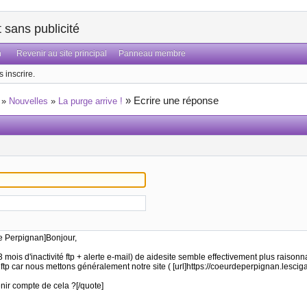
sans publicité
n
Revenir au site principal
Panneau membre
 inscrire.
»
Ecrire une réponse
»
Nouvelles
»
La purge arrive !