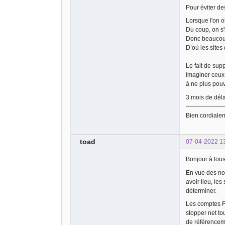
Pour éviter des
Lorsque l'on o
Du coup, on s'i
Donc beaucoup 
D’où les sites 
-------------------
Le fait de sup
Imaginer ceux
à ne plus pou
3 mois de déla
-------------------
Bien cordiale
toad
07-04-2022 1
Bonjour à tous
En vue des no
avoir lieu, les
déterminer.
Les comptes FT
stopper net to
de référencem