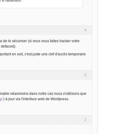
r à l'abandon.
4
de le sécuriser (si vous vous faites hacker votre
s defaced).
rtant en soit, c'est juste une clef d'accès temporaire
3
sonnable néanmoins dans notre cas nous n'utilisons que
g/
) à jour via l'interface web de Wordpress.
2