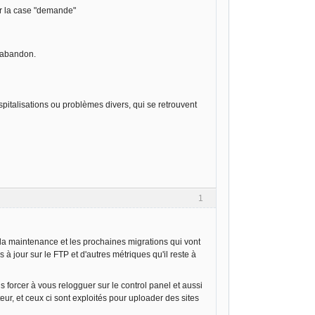
par la case "demande"
l'abandon.
italisations ou problèmes divers, qui se retrouvent
1
a maintenance et les prochaines migrations qui vont
es à jour sur le FTP et d'autres métriques qu'il reste à
forcer à vous relogguer sur le control panel et aussi
ur, et ceux ci sont exploités pour uploader des sites