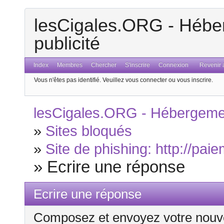
lesCigales.ORG - Héber
publicité
Index
Membres
Chercher
S'inscrire
Connexion
Revenir a
Vous n'êtes pas identifié.
Veuillez vous connecter ou vous inscrire.
lesCigales.ORG - Hébergement
»
Sites bloqués
»
Site de phishing: http://pai
»
Ecrire une réponse
Ecrire une réponse
Composez et envoyez votre nouv