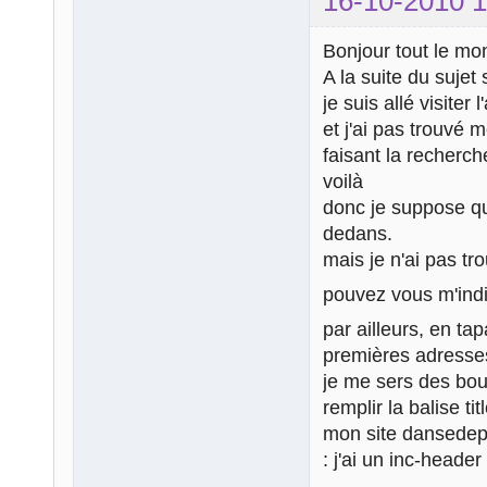
16-10-2010 1
Bonjour tout le mo
A la suite du sujet
je suis allé visiter
et j'ai pas trouvé 
faisant la recherch
voilà
donc je suppose qu'
dedans.
mais je n'ai pas tr
pouvez vous m'indi
par ailleurs, en t
premières adresse
je me sers des bou
remplir la balise t
mon site dansedep
: j'ai un inc-heade