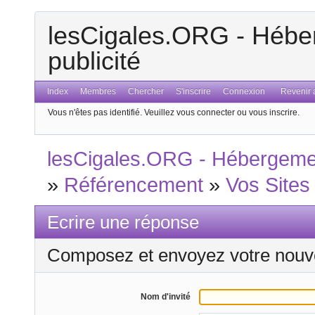
lesCigales.ORG - Héber
publicité
Index
Membres
Chercher
S'inscrire
Connexion
Revenir a
Vous n'êtes pas identifié.
Veuillez vous connecter ou vous inscrire.
lesCigales.ORG - Hébergement
»
Référencement
»
Vos Sites
Ecrire une réponse
Composez et envoyez votre nouv
Nom d'invité