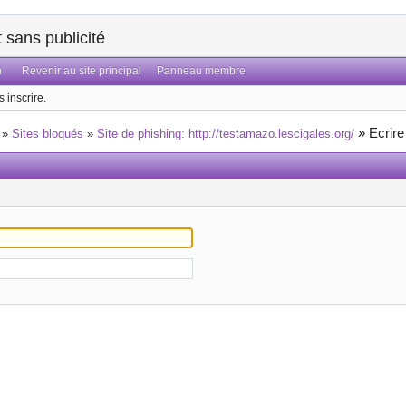
sans publicité
n
Revenir au site principal
Panneau membre
 inscrire.
»
Ecrir
»
Sites bloqués
»
Site de phishing: http://testamazo.lescigales.org/