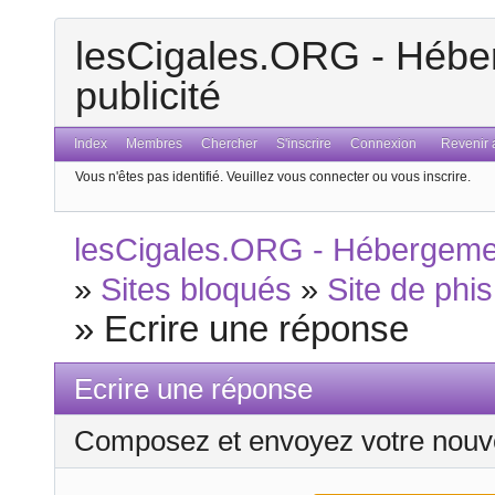
lesCigales.ORG - Héber
publicité
Index
Membres
Chercher
S'inscrire
Connexion
Revenir a
Vous n'êtes pas identifié.
Veuillez vous connecter ou vous inscrire.
lesCigales.ORG - Hébergement
»
Sites bloqués
»
Site de phis
»
Ecrire une réponse
Ecrire une réponse
Composez et envoyez votre nouv