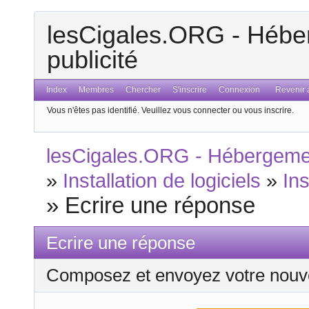
lesCigales.ORG - Héber
publicité
Index
Membres
Chercher
S'inscrire
Connexion
Revenir a
Vous n'êtes pas identifié.
Veuillez vous connecter ou vous inscrire.
lesCigales.ORG - Hébergement
»
Installation de logiciels
»
In
»
Ecrire une réponse
Ecrire une réponse
Composez et envoyez votre nouv