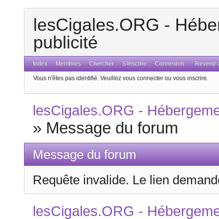
lesCigales.ORG - Héber
publicité
Index
Membres
Chercher
S'inscrire
Connexion
Revenir a
Vous n'êtes pas identifié.
Veuillez vous connecter ou vous inscrire.
lesCigales.ORG - Hébergement
»
Message du forum
Message du forum
Requête invalide. Le lien demandé
lesCigales.ORG - Hébergement