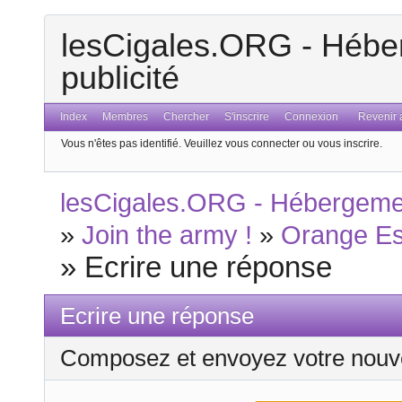
lesCigales.ORG - Héber
publicité
Index
Membres
Chercher
S'inscrire
Connexion
Revenir a
Vous n'êtes pas identifié.
Veuillez vous connecter ou vous inscrire.
lesCigales.ORG - Hébergement
»
Join the army !
»
Orange Es
»
Ecrire une réponse
Ecrire une réponse
Composez et envoyez votre nouv